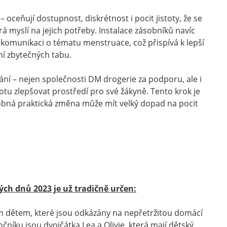
– oceňují dostupnost, diskrétnost i pocit jistoty, že se
 myslí na jejich potřeby. Instalace zásobníků navíc
 komunikaci o tématu menstruace, což přispívá k lepší
í zbytečných tabu.
vání – nejen společnosti DM drogerie za podporu, ale i
otu zlepšovat prostředí pro své žákyně. Tento krok je
obná praktická změna může mít velký dopad na pocit
ch dnů 2023 je už tradičně určen:
dětem, které jsou odkázány na nepřetržitou domácí
očníku jsou dvojčátka Lea a Olivie, která mají dětský