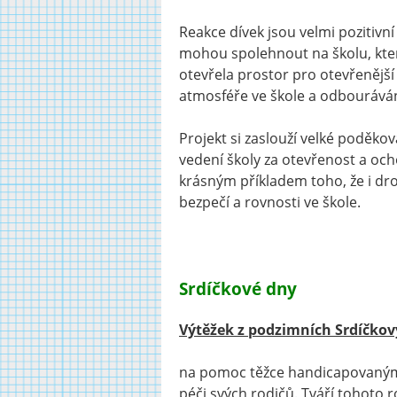
Reakce dívek jsou velmi pozitivní 
mohou spolehnout na školu, která
otevřela prostor pro otevřenější
atmosféře ve škole a odbouráván
Projekt si zaslouží velké poděko
vedení školy za otevřenost a och
krásným příkladem toho, že i dr
bezpečí a rovnosti ve škole.
Srdíčkové dny
Výtěžek z podzimních Srdíčkový
na pomoc těžce handicapovaným 
péči svých rodičů. Tváří tohoto r