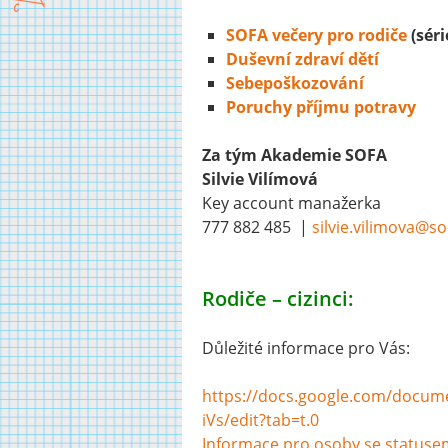
SOFA večery pro rodiče
(sér
Duševní zdraví dětí
Sebepoškozování
Poruchy příjmu potravy
Za tým Akademie SOFA
Silvie Vilímová
Key account manažerka
777 882 485 |
silvie.vilimova@so
Rodiče – cizinci:
Důležité informace pro Vás:
https://docs.google.com/
docume
iVs/edit?tab=t.0
Informace pro osoby se status