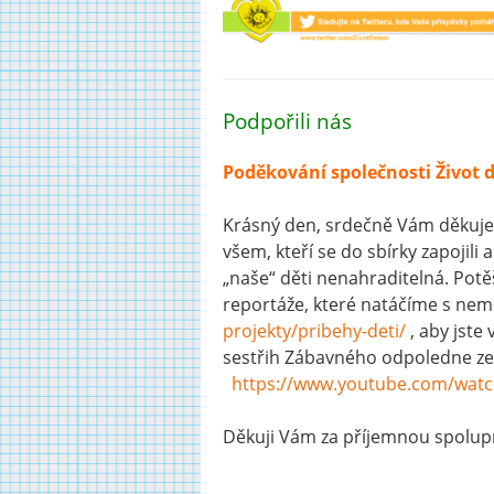
Podpořili nás
Poděkování společnosti Život
Krásný den, srdečně Vám děkuj
všem, kteří se do sbírky zapojili
„naše“ děti nenahraditelná. Potěši
reportáže, které natáčíme s ne
projekty/pribehy-deti/
, aby jste
sestřih Zábavného odpoledne ze 
https://www.youtube.com/watc
Děkuji Vám za příjemnou spolupr