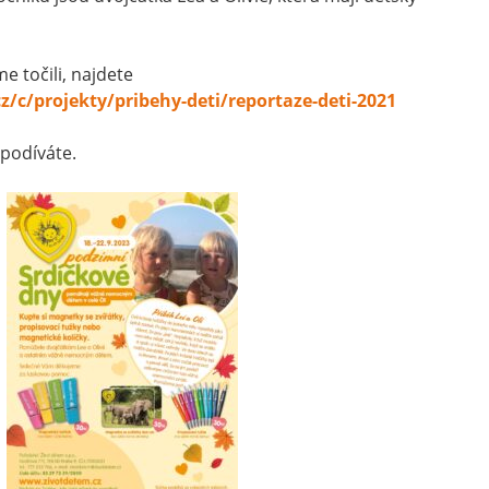
e točili, najdete
/c/projekty/pribehy-deti/reportaze-deti-2021
 podíváte.