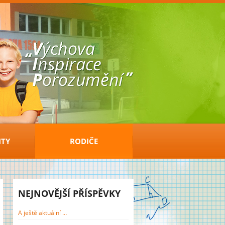
TY
RODIČE
NEJNOVĚJŠÍ PŘÍSPĚVKY
A ještě aktuální …