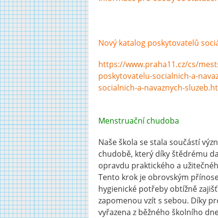
Nový katalog poskytovatelů soci
https://www.praha11.cz/cs/mestsk
poskytovatelu-socialnich-a-nava
socialnich-a-navaznych-sluzeb.h
Menstruační chudoba
Naše škola se stala součástí v
chudobě, který díky štědrému da
opravdu praktického a užitečnéh
Tento krok je obrovským přínose
hygienické potřeby obtížně zajiš
zapomenou vzít s sebou. Díky pr
vyřazena z běžného školního dne j