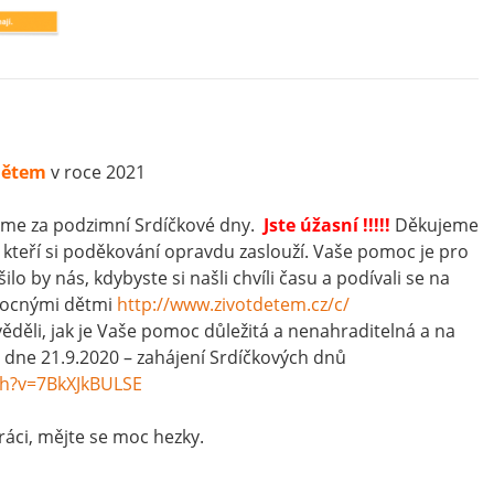
 dětem
v roce 2021
eme za podzimní Srdíčkové dny.
Jste úžasní !!!!!
Děkujeme
 a kteří si poděkování opravdu zaslouží. Vaše pomoc je pro
lo by nás, kdybyste si našli chvíli času a podívali se na
mocnými dětmi
http://www.zivotdetem.cz/c/
 věděli, jak je Vaše pomoc důležitá a nenahraditelná a na
dne 21.9.2020 – zahájení Srdíčkových dnů
h?
v=7BkXJkBULSE
áci, mějte se moc hezky.