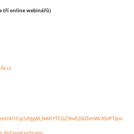
ie tří online webinářů)
-fa.cz
nt/d/1CqcUhJyjM_
NAFtYTCGZ36vE20IZbmWcX5zPTiJuv
em dočasné ochrany