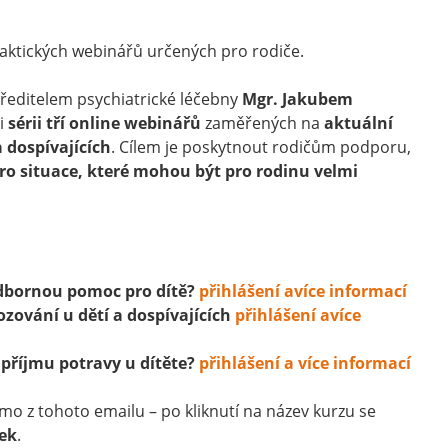
raktických webinářů určených pro rodiče.
ředitelem psychiatrické léčebny
Mgr. Jakubem
li
sérii tří online webinářů
zaměřených na
aktuální
 dospívajících
. Cílem je poskytnout rodičům podporu,
pro situace, které mohou být pro rodinu velmi
odbornou pomoc pro dítě?
přihlášení a
více informací
zování u dětí a dospívajících
přihlášení a
více
 příjmu potravy u dítěte?
přihlášení a
více informací
mo z tohoto emailu – po kliknutí na název kurzu se
ek
.