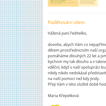
Poděkování všem
Vážená paní ředitelko,
dovolte, abych Vám co nejupří
dětem prostřednictvím naší org
pomáháme dlouhých 22 let a jsme
bychom my tak dlouho a v tako
vděční, když v naší spolupráci bu
nikdy nikdo nedokázal představit
na naší pomoci než kdy jindy.
Přeji Vám v této složité době hodn
Maria Křepelková