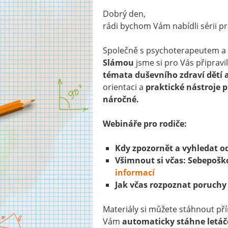
Dobrý den,
rádi bychom Vám nabídli sérii p
Společně s psychoterapeutem a 
Slámou
jsme si pro Vás připravi
témata duševního zdraví dětí a
orientaci a
praktické nástroje 
náročné.
Webináře pro rodiče:
Kdy zpozornět a vyhledat 
Všimnout si včas: Sebepoško
informací
Jak včas rozpoznat poruchy
Materiály si můžete stáhnout pří
Vám
automaticky stáhne letáč