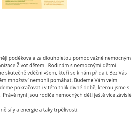
mněji poděkovala za dlouholetou pomoc vážně nemocným
anizace Život dětem. Rodinám s nemocnými dětmi
 skutečně vděčni všem, kteří se k nám přidali. Bez Vás
vém množství nemohli pomáhat. Budeme Vám velmi
deme pokračovat i v této tolik divné době, kterou jsme si
. Právě nyní jsou rodiče nemocných dětí ještě více závislé
ě síly a energie a taky trpělivosti.