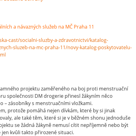
álních a návazných služeb na MČ Praha 11
a-cast/socialni-sluzby-a-zdravotnictvi/katalog-
znych-sluzeb-na-mc-praha-11/novy-katalog-poskytovatelu-
tml
ýznamného projektu zaměřeného na boj proti menstruační
ru společnosti DM drogerie přinesl žákyním něco
o – zásobníky s menstruačními vložkami.
m, protože pomáhá nejen dívkám, které by si jinak
ťovaly, ale také těm, které si je v běžném shonu jednoduše
ojektu se žádná žákyně nemusí cítit nepříjemně nebo být
en kvůli takto přirozené situaci.