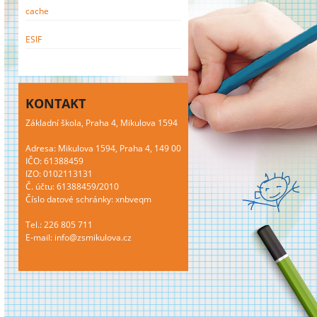
cache
ESIF
KONTAKT
Základní škola, Praha 4, Mikulova 1594
Adresa: Mikulova 1594, Praha 4, 149 00
IČO: 61388459
IZO: 0102113131
Č. účtu: 61388459/2010
Číslo datové schránky: xnbveqm
Tel.: 226 805 711
E-mail: info@zsmikulova.cz