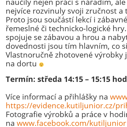
naučily nejen práci s nářadím, al
nejvíce rozvinuly svoji zručnost a
Proto jsou součástí lekcí i zábavn
řemeslné či technicko-logické hry
spojuje se zábavou a hrou a nabyt
dovednosti jsou tím hlavním, co si
Vlastnoručně zhotovené výrobky j
na dortu
Termín: středa
14:15 – 15:15 hod
Více informací a přihlášky na
www.
https://evidence.kutiljunior.
cz/pri
Fotografie výrobků a práce v hodi
na
www.facebook.com/
kutiljunior