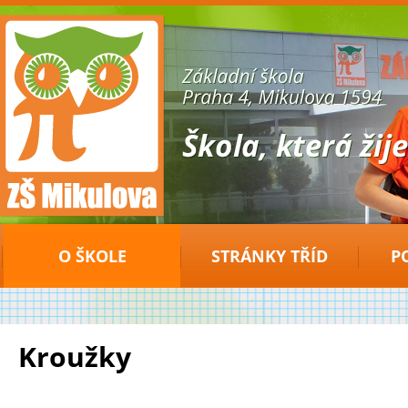
ZŠ
Mikulova
O ŠKOLE
STRÁNKY TŘÍD
P
Kroužky