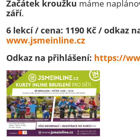
Začátek kroužku
máme napláno
září
.
6 lekcí / cena: 1190 Kč / odkaz n
www.jsmeinline.cz
Odkaz na přihlášení:
https://w