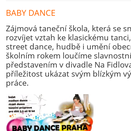
BABY DANCE
Zájmová taneční škola, která se s
rozvíjet vztah ke klasickému tanc
street dance, hudbě i umění obecně
školním rokem loučíme slavnost
představením v divadle Na Fidlova
příležitost ukázat svým blízkým v
práce.