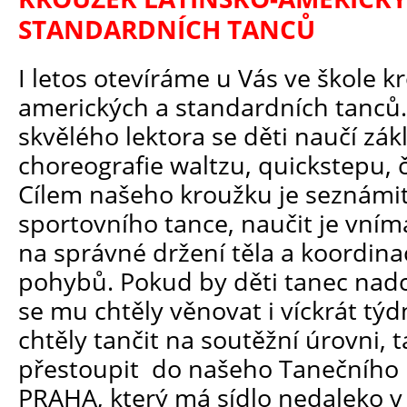
STANDARDNÍCH TANCŮ
I letos otevíráme u Vás ve škole k
amerických a standardních tanců
skvělého lektora se děti naučí zák
choreografie waltzu, quickstepu, ča
Cílem našeho kroužku je seznámit
sportovního tance, naučit je vn
na správné držení těla a koordina
pohybů. Pokud by děti tanec nadc
se mu chtěly věnovat i víckrát tý
chtěly tančit na soutěžní úrovni, 
přestoupit do našeho Tanečního
PRAHA, který má sídlo nedaleko v