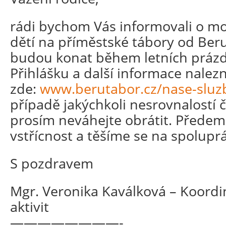
rádi bychom Vás informovali o mo
dětí na příměstské tábory od Beru
budou konat během letních prázdn
Přihlášku a další informace nalez
zde:
www.berutabor.cz/nase-sluz
případě jakýchkoli nesrovnalostí 
prosím neváhejte obrátit. Přede
vstřícnost a těšíme se na spoluprá
S pozdravem
Mgr. Veronika Kaválková – Koord
aktivit
————————-