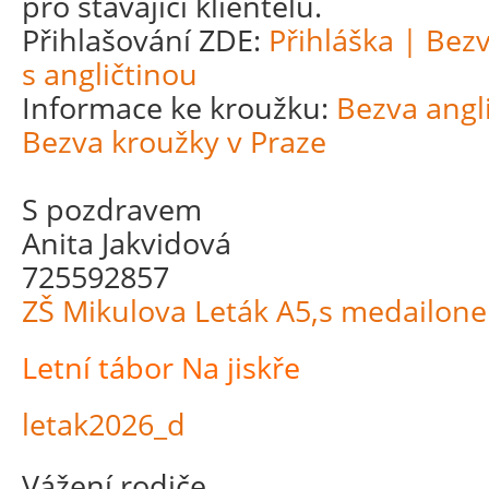
pro stávající klientelu.
Přihlašování ZDE:
Přihláška | Bez
s angličtinou
Informace ke kroužku:
Bezva angli
Bezva kroužky v Praze
S pozdravem
Anita Jakvidová
725592857
ZŠ Mikulova Leták A5,s medailon
Letní tábor Na jiskře
letak2026_d
Vážení rodiče,