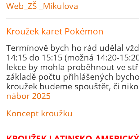
Web_ZŠ _Mikulova
Kroužek karet Pokémon
Termínově bych ho rád udělal vžd
14:15 do 15:15 (možná 14:20-15:2
lekce by mohla proběhnout ve stř
základě počtu přihlášených bycho
kroužek budeme spouštět, či nikol
nábor 2025
Koncept kroužku
KROUŽEK LATINSKO-AMERICKÝ