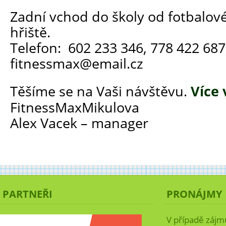
Zadní vchod do školy od fotbalov
hřiště.
Telefon: 602 233 346, 778 422 687
fitnessmax@email.cz
Těšíme se na Vaši návštěvu.
Více 
FitnessMaxMikulova
Alex Vacek – manager
PARTNEŘI
PRONÁJMY
V případě zájm