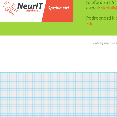
telefon: 731 9
e-mail:
skolnik
Podrobnosti k
zde
.
Grafický návrh a